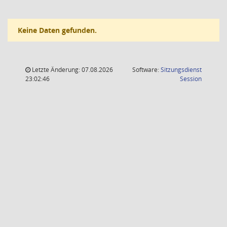
Keine Daten gefunden.
Letzte Änderung: 07.08.2026
Software:
Sitzungsdienst
(Wird in
23:02:46
Session