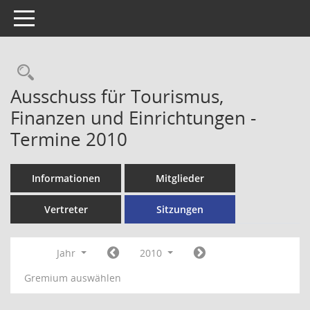
Toggle navigation
Rechercheauswahl
Ausschuss für Tourismus,
Finanzen und Einrichtungen -
Termine 2010
Informationen
Mitglieder
Vertreter
Sitzungen
Jahr
2010
Gremium auswählen