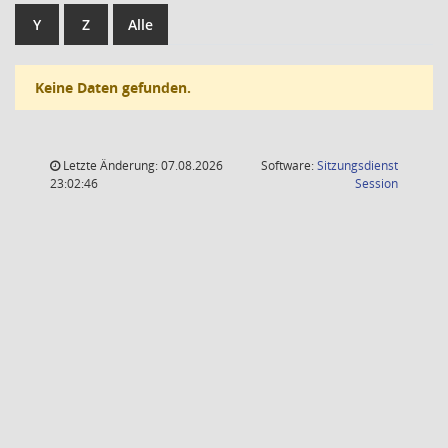
Y
Z
Alle
Keine Daten gefunden.
Letzte Änderung: 07.08.2026
Software:
Sitzungsdienst
(Wird in
23:02:46
Session