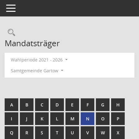
Toggle navigation
Rechercheauswahl
Mandatsträger
Wahlperiode 2021 - 2026
Samtgemeinde Gartow
A
B
C
D
E
F
G
H
I
J
K
L
M
N
O
P
Q
R
S
T
U
V
W
X