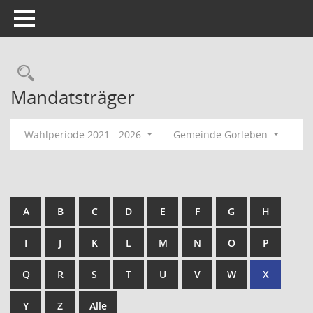
Toggle navigation
Rechercheauswahl
Mandatsträger
Wahlperiode 2021 - 2026
Gemeinde Gorleben
A
B
C
D
E
F
G
H
I
J
K
L
M
N
O
P
Q
R
S
T
U
V
W
X
Y
Z
Alle