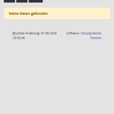
Keine Daten gefunden.
Letzte Änderung: 07.08.2026
Software:
Sitzungsdienst
(Wird in
23:02:46
Session