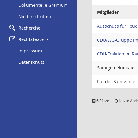
Dokumente je Gremium
Mitglieder
Niederschriften
Ausschuss für Feu
Recherche
Rechtstexte
CDU/WG-Gruppe im 
Impressum
CDU-Fraktion im R
Datenschutz
Samtgemeindeauss
Rat der Samtgemeind
6 Sätze
Letzte Ände