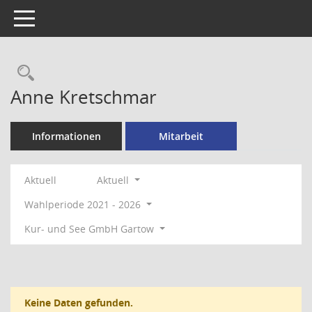
Toggle navigation
Rechercheauswahl
Anne Kretschmar
Informationen
Mitarbeit
Aktuell
Aktuell
Wahlperiode 2021 - 2026
Kur- und See GmbH Gartow
Keine Daten gefunden.