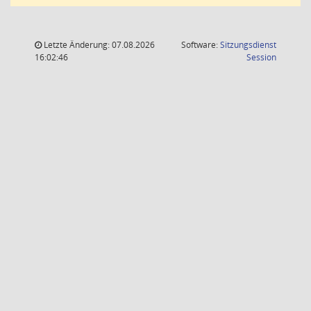
Letzte Änderung: 07.08.2026
Software:
Sitzungsdienst
(Wird in
16:02:46
Session